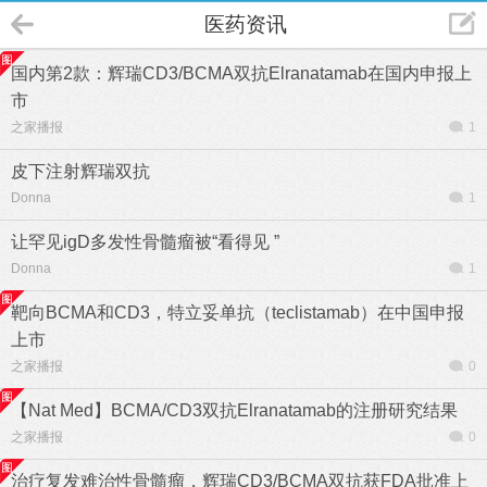
医药资讯
国内第2款：辉瑞CD3/BCMA双抗Elranatamab在国内申报上
市
之家播报
1
皮下注射辉瑞双抗
Donna
1
让罕见igD多发性骨髓瘤被“看得见 ”
Donna
1
靶向BCMA和CD3，特立妥单抗（teclistamab）在中国申报
上市
之家播报
0
【Nat Med】BCMA/CD3双抗Elranatamab的注册研究结果
之家播报
0
治疗复发难治性骨髓瘤，辉瑞CD3/BCMA双抗获FDA批准上