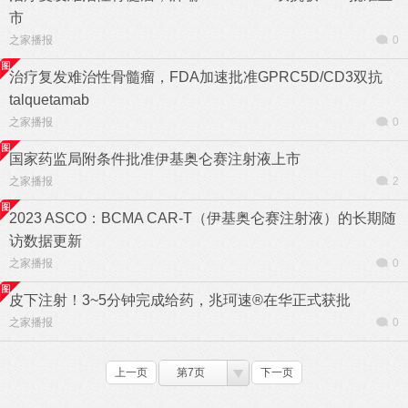
市
之家播报
0
治疗复发难治性骨髓瘤，FDA加速批准GPRC5D/CD3双抗
talquetamab
之家播报
0
国家药监局附条件批准伊基奥仑赛注射液上市
之家播报
2
2023 ASCO：BCMA CAR-T（伊基奥仑赛注射液）的长期随
访数据更新
之家播报
0
皮下注射！3~5分钟完成给药，兆珂速®在华正式获批
之家播报
0
上一页
第7页
下一页