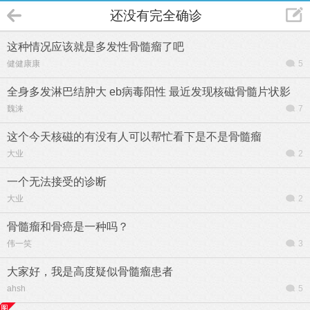
还没有完全确诊
这种情况应该就是多发性骨髓瘤了吧
健健康康
5
全身多发淋巴结肿大 eb病毒阳性 最近发现核磁骨髓片状影
魏涞
7
这个今天核磁的有没有人可以帮忙看下是不是骨髓瘤
大业
2
一个无法接受的诊断
大业
2
骨髓瘤和骨癌是一种吗？
伟一笑
3
大家好，我是高度疑似骨髓瘤患者
ahsh
5