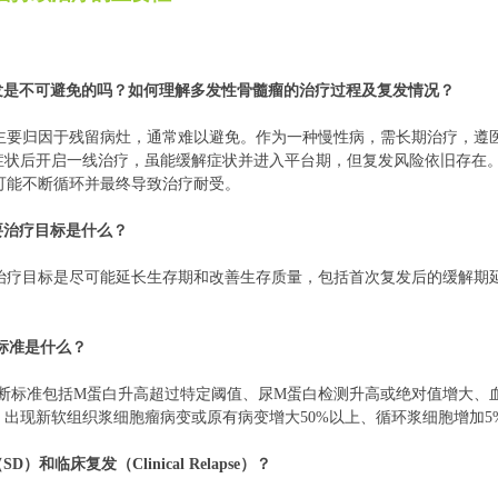
复发是不可避免的吗？如何理解多发性骨髓瘤的治疗过程及复发情况？
主要归因于残留病灶，通常难以避免。作为一种慢性病，需长期治疗，遵
有症状后开启一线治疗，虽能缓解症状并进入平台期，但复发风险依旧存在
可能不断循环并最终导致治疗耐受。
要治疗目标是什么？
治疗目标是尽可能延长生存期和改善生存质量，包括首次复发后的缓解期延
的标准是什么？
判断标准包括M蛋白升高超过特定阈值、尿M蛋白检测升高或绝对值增大、血
、出现新软组织浆细胞瘤病变或原有病变增大50%以上、循环浆细胞增加5
）和临床复发（Clinical Relapse）？