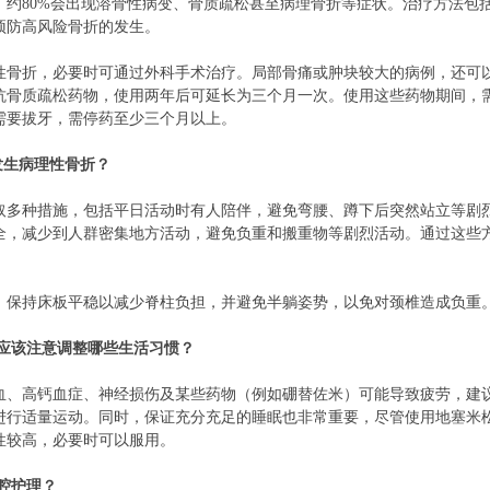
，约80%会出现溶骨性病变、骨质疏松甚至病理骨折等症状。治疗方法包
预防高风险骨折的发生。
性骨折，必要时可通过外科手术治疗。局部骨痛或肿块较大的病例，还可
抗骨质疏松药物，使用两年后可延长为三个月一次。使用这些药物期间，
需要拔牙，需停药至少三个月以上。
发生病理性骨折？
取多种措施，包括平日活动时有人陪伴，避免弯腰、蹲下后突然站立等剧
全，减少到人群密集地方活动，避免负重和搬重物等剧烈活动。通过这些
，保持床板平稳以减少脊柱负担，并避免半躺姿势，以免对颈椎造成负重
者应该注意调整哪些生活习惯？
血、高钙血症、神经损伤及某些药物（例如硼替佐米）可能导致疲劳，建
进行适量运动。同时，保证充分充足的睡眠也非常重要，尽管使用地塞米
性较高，必要时可以服用。
口腔护理？