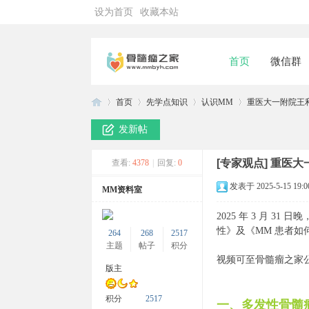
设为首页
收藏本站
首页
微信群
首页
先学点知识
认识MM
重医大一附院王利
发新帖
骨
»
›
›
›
[专家观点]
重医大
查看:
4378
|
回复:
0
发表于 2025-5-15 19:0
MM资料室
2025 年 3 月
性》及《MM 患者
264
268
2517
主题
帖子
积分
视频可至骨髓瘤之家
版主
髓
积分
2517
一、多发性骨髓