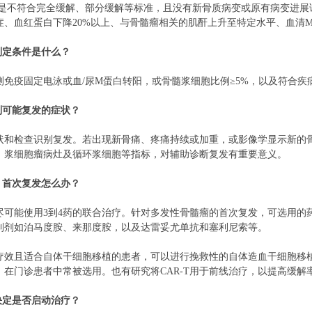
的是不符合完全缓解、部分缓解等标准，且没有新骨质病变或原有病变进展
症、血红蛋白下降20%以上、与骨髓瘤相关的肌酐上升至特定水平、血清
判定条件是什么？
免疫固定电泳或血/尿M蛋白转阳，或骨髓浆细胞比例≥5%，以及符合疾
别可能复发的症状？
状和检查识别复发。若出现新骨痛、疼痛持续或加重，或影像学显示新的骨
、浆细胞瘤病灶及循环浆细胞等指标，对辅助诊断复发有重要意义。
，首次复发怎么办？
尽可能使用3到4药的联合治疗。针对多发性骨髓瘤的首次复发，可选用的
制剂如泊马度胺、来那度胺，以及达雷妥尤单抗和塞利尼索等。
疗效且适合自体干细胞移植的患者，可以进行挽救性的自体造血干细胞移
在门诊患者中常被选用。也有研究将CAR-T用于前线治疗，以提高缓解
决定是否启动治疗？