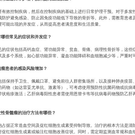
要有效控制疾病，然后在控制疾病的基础上进行日常护理干预。对于多发
我防护避免感染、防止因免疫功能低下导致的骨折等。此外，需教育患者
理可能出现的并发症，从而提高患者满意度和生活质量。
有哪些常见的症状和并发症？
见的症状包括高钙血症、肾功能异常、贫血、骨痛、病理性骨折等，这些
累及多个系统，如心脏功能异常、凝血功能障碍和血细胞减少等，严重时
髓瘤患者的感染风险增加？
包括保持手卫生、佩戴口罩、避免前往人群密集场所，以及接种肺炎疫苗
的药物（如达雷妥尤单抗、激素等），可考虑使用预防性抗菌药物或抗病毒
带状疱疹激活；乙肝病毒阳性患者需使用恩替卡韦等抗病毒药物预防乙肝
发性骨髓瘤的治疗方法有哪些？
胞占据正常造血空间及促红细胞生成素受抑制导致。治疗的根本方法是清
射促红细胞生成素或输注红细胞改善症状。同时，需定期监测血常规和血