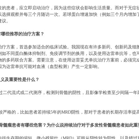
发的患者，应立即启动治疗，因为这些症状会影响生活质量。而对于无症
以选择观察并每三个月随访一次。若球蛋白增速加快（例如三个月内增加
建议。
有哪些推荐的治疗方案？
治疗方案，首选参加适合的临床试验。我国现在有许多新药、创新药及细
例如不同蛋白酶体抑制剂、免疫调节剂的换用，以及使用达雷单抗等，也
物的多药联合方案。需要注意，在使用达雷妥尤单抗治疗方案前，必须完
因为达雷单抗可能对血液（血型检测）产生一定影响。
的定义及重要性是什么？
通过二代流式或二代测序，检测到骨髓的阴性，且影像学检查至少间隔一年
比较严格的，比如患者若持续5年的MRD阴性，那对于患者的长期存活率提
发性骨髓瘤患者有哪些危害？为什么说持续治疗对于多发性骨髓瘤患者如此重
包括生存期的缩短，微小残留灶（MRD）可能从阴性转为阳性，以及错过