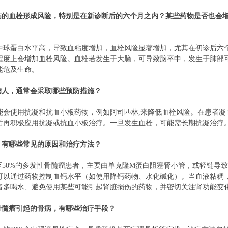
较高的血栓形成风险，特别是在新诊断后的六个月之内？某些药物是否也会
中球蛋白水平高，导致血粘度增加，血栓风险显著增加，尤其在初诊后六
程度上会增加血栓风险。血栓若发生于大脑，可导致脑卒中，发生于肺部
能危及生命。
病人，通常会采取哪些预防措施？
能会使用抗凝和抗血小板药物，例如阿司匹林,来降低血栓风险。在患者凝
后再积极应用抗凝或抗血小板治疗。一旦发生血栓，可能需长期抗凝治疗
，有哪些常见的原因和治疗方法？
%至50%的多发性骨髓瘤患者，主要由单克隆M蛋白阻塞肾小管，或轻链导
可以通过药物控制血钙水平（如使用降钙药物、水化碱化）。当血液粘稠
者多喝水、避免使用某些可能引起肾脏损伤的药物，并密切关注肾功能变
骨髓瘤引起的骨病，有哪些治疗手段？