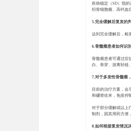
疾病稳定（SD）指
织骨细胞瘤、高钙血
5.完全缓解后复发的
达到完全缓解后，检测
家
6.骨髓瘤患者如何识
骨髓瘤患者可通过症
白、骨穿、游离轻链
7.对于多发性骨髓瘤
目前的治疗方案，会
和硼替佐米，免疫抑
对于部分缓解或以上
制剂，因其用药方便，
8.如何根据复发情况