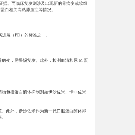
证据。而临床复发则涉及出现新的骨病变或软组
M蛋白相关高粘滞血症等情况。
病进展（PD）的标准之一。
病变，需警惕复发。此外，检测血清和尿 M 蛋
药物包括蛋白酶体抑制剂如伊沙佐米、卡非佐米
植。此外，伊沙佐米作为新一代口服蛋白酶体抑
率。