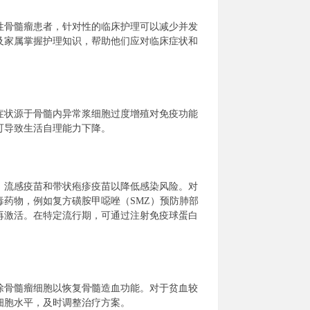
性骨髓瘤患者，针对性的临床护理可以减少并发
及家属掌握护理知识，帮助他们应对临床症状和
症状源于骨髓内异常浆细胞过度增殖对免疫功能
可导致生活自理能力下降。
、流感疫苗和带状疱疹疫苗以降低感染风险。对
药物，例如复方磺胺甲噁唑（SMZ）预防肺部
再激活。在特定流行期，可通过注射免疫球蛋白
除骨髓瘤细胞以恢复骨髓造血功能。对于贫血较
细胞水平，及时调整治疗方案。