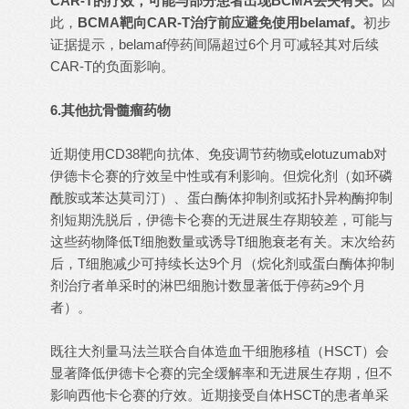
CAR-T的疗效，可能与部分患者出现BCMA丢失有关。
因
此，
BCMA靶向CAR-T治疗前应避免使用belamaf。
初步
证据提示，belamaf停药间隔超过6个月可减轻其对后续
CAR-T的负面影响。
6.其他抗骨髓瘤药物
近期使用CD38靶向抗体、免疫调节药物或elotuzumab对
伊德卡仑赛的疗效呈中性或有利影响。但烷化剂（如环磷
酰胺或苯达莫司汀）、蛋白酶体抑制剂或拓扑异构酶抑制
剂短期洗脱后，伊德卡仑赛的无进展生存期较差，可能与
这些药物降低T细胞数量或诱导T细胞衰老有关。末次给药
后，T细胞减少可持续长达9个月（烷化剂或蛋白酶体抑制
剂治疗者单采时的淋巴细胞计数显著低于停药≥9个月
者）。
既往大剂量马法兰联合自体造血干细胞移植（HSCT）会
显著降低伊德卡仑赛的完全缓解率和无进展生存期，但不
影响西他卡仑赛的疗效。近期接受自体HSCT的患者单采