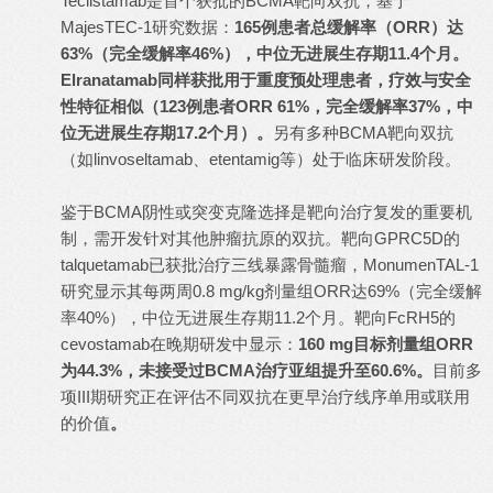
Teclistamab是首个获批的BCMA靶向双抗，基于
MajesTEC-1研究数据：
165例患者总缓解率（ORR）达
63%（完全缓解率46%），中位无进展生存期11.4个月。
Elranatamab同样获批用于重度预处理患者，疗效与安全
性特征相似（123例患者ORR 61%，完全缓解率37%，中
位无进展生存期17.2个月）。
另有多种BCMA靶向双抗
（如linvoseltamab、etentamig等）处于临床研发阶段。
鉴于BCMA阴性或突变克隆选择是靶向治疗复发的重要机
制，需开发针对其他肿瘤抗原的双抗。靶向GPRC5D的
talquetamab已获批治疗三线暴露骨髓瘤，MonumenTAL-1
研究显示其每两周0.8 mg/kg剂量组ORR达69%（完全缓解
率40%），中位无进展生存期11.2个月。靶向FcRH5的
cevostamab在晚期研发中显示：
160 mg目标剂量组ORR
为44.3%，未接受过BCMA治疗亚组提升至60.6%。
目前多
项III期研究正在评估不同双抗在更早治疗线序单用或联用
的价值
。