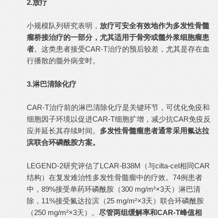
2.放疗
小规模队列研究表明，
放疗可安全有效地作为多发性骨髓
瘤桥接治疗的一部分，尤其适用于骨旁或髓外浆细胞瘤患
者
。这类患者接受CAR-T治疗的预后较差，尤其是存在血
行播散的髓外病变时。
3.淋巴清除化疗
CAR-T治疗前的淋巴清除化疗是关键环节，可优化免疫和
细胞因子环境以促进CAR-T细胞扩增，减少抗CAR免疫反
应并延长其存续时间。
多发性骨髓瘤患者通常采用氟达拉
滨联合环磷酰胺方案。
LEGEND-2研究评估了LCAR-B38M（与cilta-cel相同CAR
结构）在复发难治性多发性骨髓瘤中的疗效。74例患者
中，89%接受单药环磷酰胺（300 mg/m²×3天）淋巴清
除，11%接受氟达拉滨（25 mg/m²×3天）联合环磷酰胺
（250 mg/m²×3天）。
尽管两组缓解率和CAR-T峰值相