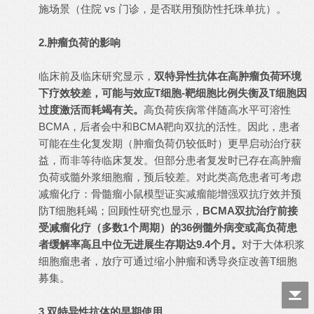
施场景（住院 vs 门诊，是否联用预防性托珠单抗）。
2.肿瘤负荷的影响
临床前及临床研究显示，
双特异性抗体在高肿瘤负荷环境
下疗效较差，可能与效应T细胞-靶细胞比例失衡及T细胞因
过度激活而耗竭有关。
高负荷疾病常伴随高水平可溶性
BCMA，后者会中和BCMA靶向双抗的活性。因此，患者
可能在生化复发期（肿瘤负荷仍较低时）更早启动治疗获
益，而非等待临床复发。但部分患者复发时已存在高肿瘤
负荷或髓外浆细胞瘤，预后较差。对此类高危患者可考虑
减瘤化疗：骨髓瘤小鼠模型证实减瘤能增强双抗疗效并预
防T细胞耗竭；回顾性研究也显示，
BCMA双抗治疗前接
受减瘤化疗（多数1个周期）的36例髓外病变或高负荷患
者缓解率高且中位无进展生存期达9.4个月。
对于大体积浆
细胞瘤患者，放疗可通过缩小肿瘤和诱导炎症改善T细胞
募集。
3.双特异性抗体的早期使用