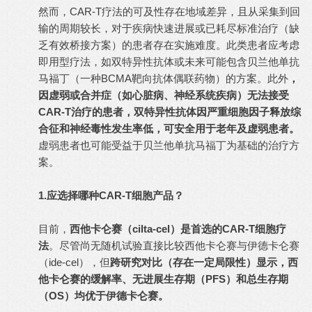
然而，CAR-T疗法的可及性存在地域差异，且从采集到回
输的周期较长，对于疾病快速进展或已耗尽标准治疗（缺
乏有效桥接方案）的患者存在实施难度。此类患者应考虑
即用型疗法，如双特异性抗体或未来可能包含贝兰他单抗
马福丁（一种BCMA靶向抗体偶联药物）的方案。此外
，
因虚弱或合并症（如心脏病、神经系统疾病）无法接受
CAR-T治疗的患者，双特异性抗体因严重细胞因子释放综
合征和神经毒性发生率低，可安全用于老年及虚弱患者。
虚弱患者也可能受益于贝兰他单抗马福丁为基础的治疗方
案。
1.应选择哪种CAR-T细胞产品？
目前，
西他卡仑赛（cilta-cel）是首选的CAR-T细胞疗
法
。尽管尚无随机试验直接比较西他卡仑赛与伊德卡仑赛
（ide-cel），但
跨研究对比（存在一定局限性）显示，西
他卡仑赛的缓解率、无进展生存期（PFS）和总生存期
（OS）均优于伊德卡仑赛。