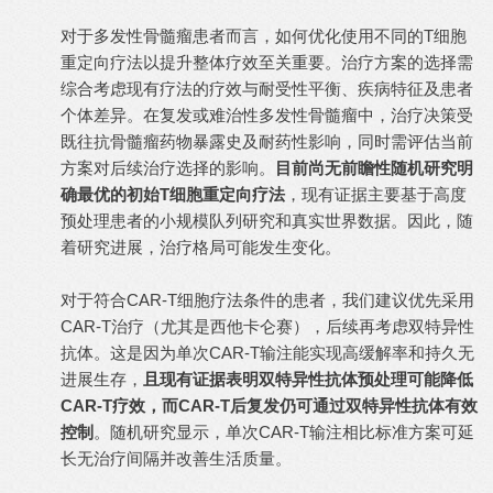
对于多发性骨髓瘤患者而言，如何优化使用不同的T细胞
重定向疗法以提升整体疗效至关重要。治疗方案的选择需
综合考虑现有疗法的疗效与耐受性平衡、疾病特征及患者
个体差异。在复发或难治性多发性骨髓瘤中，治疗决策受
既往抗骨髓瘤药物暴露史及耐药性影响，同时需评估当前
方案对后续治疗选择的影响。
目前尚无前瞻性随机研究明
确最优的初始T细胞重定向疗法
，现有证据主要基于高度
预处理患者的小规模队列研究和真实世界数据。因此，随
着研究进展，治疗格局可能发生变化。
对于符合CAR-T细胞疗法条件的患者，我们建议优先采用
CAR-T治疗（尤其是西他卡仑赛），后续再考虑双特异性
抗体。这是因为单次CAR-T输注能实现高缓解率和持久无
进展生存，
且现有证据表明双特异性抗体预处理可能降低
CAR-T疗效，而CAR-T后复发仍可通过双特异性抗体有效
控制
。随机研究显示，单次CAR-T输注相比标准方案可延
长无治疗间隔并改善生活质量。