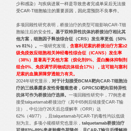
少和感染）与疾病进展一样是导致患者完成单采后无法接
受CAR-T细胞输注的重要原因，因此需预防不良事件。
多项回顾性研究表明，桥接治疗的类型可能影响CAR-T细
胞输注后的安全性
。基于双特异性抗体的桥接治疗相比其
他方案，细胞因子释放综合征（CRS）发生率更低（50%
vs 81%）。
一项研究发现，
含塞利尼索的桥接治疗方案≥2
级免疫效应细胞相关神经毒性综合征（ICANS）发生率
（38%）显著高于其他方案（烷化剂9%、蛋白酶体抑制剂
组合0%、免疫调节药物或抗体组合17%），这可能与塞利
尼索的血脑屏障穿透能力有关。
2024年研究显示，
对于计划接受BCMA靶向CAR-T细胞治
疗的三线暴露多发性骨髓瘤患者，GPRC5D靶向双特异性
抗体可作为桥接治疗选择。
一项回顾性研究中，77例患者
接受talquetamab桥接治疗（其中65例后续接受CAR-T输
注），中位治疗26天后总缓解率（ORR）达
62%（48/77），且talquetamab与CAR-T的毒性均以低级
别为主。多项小规模研究也显示，
talquetamab桥接治疗
可使83%-89%患者肿瘤负荷降低，且CAR-T输注后缓解持