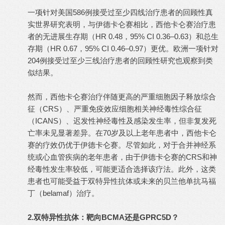
一项针对美国586例接受过至少四线治疗患者的回顾性真
实世界研究表明，与伊德卡仑赛相比，西他卡仑赛治疗患
者的无进展生存期（HR 0.48，95% CI 0.36–0.63）和总生
存期（HR 0.67，95% CI 0.46–0.97）更优。欧洲一项针对
204例接受过至少三线治疗患者的回顾性研究也观察到类
似结果。
然而，西他卡仑赛治疗伴随更高的严重细胞因子释放综合
征（CRS）、严重免疫效应细胞相关神经毒性综合征
（ICANS）、迟发性神经毒性及感染发生率，但非复发死
亡率未见显著差异。在70岁及以上老年患者中，西他卡仑
赛的疗效仍优于伊德卡仑赛。尽管如此，对于合并神经系
统或心血管疾病的老年患者，由于伊德卡仑赛的CRS和神
经毒性发生率较低，可能更适合选择该疗法。此外，这类
患者也可能受益于双特异性抗体或未来的贝兰他单抗马福
丁（belamaf）治疗。
2.双特异性抗体：靶向BCMA还是GPRC5D？