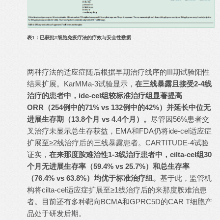
表1：已获批T细胞免疫疗法的疗效与安全性数据
两种疗法的适应症随后根据早期治疗线序的III期试验阳性
结果扩展。KarMMa-3试验显示，
在三线暴露且接受2-4线
治疗的患者中，ide-cel组较标准治疗组显著提高
ORR（254例中的71% vs 132例中的42%）并延长中位无
进展生存期（13.8个月 vs 4.4个月）。
尽管因56%患者交
叉治疗未显示总生存获益，EMA和FDA仍将ide-cel适应症
扩展至≥2线治疗后的三线暴露患者。CARTITUDE-4试验
证实，
在来那度胺难治性1-3线治疗患者中，cilta-cel组30
个月无进展生存率（59.4% vs 25.7%）和总生存率
（76.4% vs 63.8%）均优于标准治疗组。
基于此，监管机
构将cilta-cel适应症扩展至≥1线治疗后的来那度胺难治患
者。目前还有多种靶向BCMA和GPRC5D的CAR T细胞产
品处于研发后期。