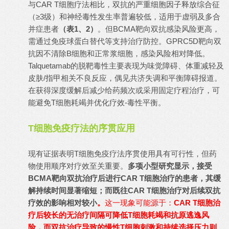
与CAR T细胞疗法相比，双抗的严重细胞因子释放综合征
（≥3级）和神经毒性发生率普遍较低，适用于虚弱及多合
并症患者
（表1、2）
。但BCMA靶向双抗感染风险更高，
需通过免疫球蛋白替代等支持治疗防控。GPRC5D靶向双
抗因不清除B细胞和正常浆细胞，感染风险相对降低。
Talquetamab的脱靶毒性主要表现为味觉障碍、体重减轻及
皮肤/指甲相关不良反应，偶见共济失调和平衡障碍报道。
在获得深度缓解后减少给药频次或采用固定疗程治疗，可
能避免T细胞耗竭并优化疗效-毒性平衡。
T细胞免疫疗法的序贯应用
现有证据表明T细胞免疫疗法序贯使用具有可行性，但药
物使用顺序对疗效至关重要。
多项小型研究显示，接受
BCMA靶向双抗治疗后进行CAR T细胞治疗的患者，其缓
解持续时间显著缩短；而既往CAR T细胞治疗对后续双抗
疗效的影响相对较小
。
这一现象可能源于：
CAR T细胞治
疗后较长的无治疗间隔可降低T细胞耗竭和抗原逃逸风
险，而双抗治疗导致的慢性T细胞刺激和持续选择压力则