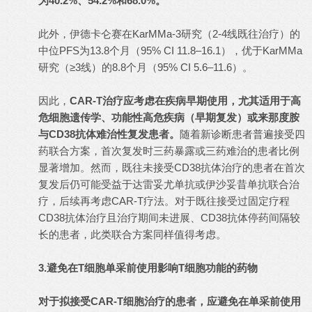
为40.2%、54.2%和68.0%。
此外，伊德卡仑赛在KarMMa-3研究（2-4线既往治疗）的
中位PFS为13.8个月（95% CI 11.8–16.1），优于KarMMa
研究（≥3线）的8.8个月（95% CI 5.6–11.6）。
因此，
CAR-T治疗应考虑在疾病早期使用，尤其适用于高
危细胞遗传学、功能性高危疾病（早期复发）或来那度胺
与CD38抗体难治性复发患者。
随着新诊断患者普遍接受四
药联合方案，首次复发时三药暴露或三药难治的患者比例
显著增加。然而，既往未接受CD38抗体治疗的患者在首次
复发后仍可能受益于达雷妥尤单抗或伊沙妥昔单抗联合治
疗，后续再考虑CAR-T疗法。对于既往接受过固定疗程
CD38抗体治疗且治疗期间未进展、CD38抗体停药间隔较
长的患者，此类联合方案同样值得考虑。
3.避免在T细胞单采前使用影响T细胞功能的药物
对于拟接受CAR-T细胞治疗的患者，应避免在单采前使用