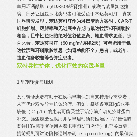
单用环磷酰胺（仅10-20%经肾排泄）或联合减量氟达拉
滨。部分证据显示此类患者可能受益于苯达莫司汀：真实
世界研究发现，
苯达莫司汀作为淋巴清除方案时，CAR-T
细胞扩增、缓解率和无进展生存期与氟达拉滨+环磷酰胺
相当，且中性粒细胞绝对值谷值更高、输血需求更低。
综
合来看，
苯达莫司汀（90 mg/m²连续2天）可考虑用于氟
达拉滨和环磷酰胺禁忌（如肾功能不全）患者，或老年、
造血储备较差等合并症患者。
双特异性抗体：优化疗效的实践考量
1.早期转诊与规划
及时转诊患者有助于在疾病早期识别高支持治疗需求者，
从而优化双特异性抗体治疗。例如，基线多克隆IgG水平
较低（<4 g/L）的患者可能受益于治疗前启动免疫球蛋白
补充。筛查感染性疾病并尽早启动预防性治疗（如慢性或
既往HBV感染者使用恩替卡韦预防再激活）也至关重要。
提前规划可讨论阶梯递增给药（step-up dosing）的最佳实