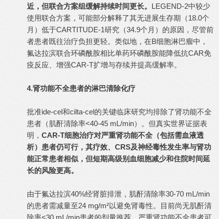
近，但联合方案组缓解持续时间更长。
LEGEND-2中较少
使用联合方案，可能部分解释了其无进展生存期（18.0个
月）低于CARTITUDE-1研究（34.9个月）的原因，尽管前
者患者既往治疗负担更轻。类似地，在B细胞淋巴瘤中，
氟达拉滨联合环磷酰胺相比单药环磷酰胺能降低抗CAR免
疫反应、增强CAR-T扩增与存续并提高缓解率。
4.肾功能不全患者的淋巴清除化疗
批准ide-cel和cilta-cel的关键临床研究均排除了肾功能不全
患者（肌酐清除率<40-45 mL/min）。但真实世界证据表
明，
CAR-T细胞治疗对严重肾功能不全（包括需血液透
析）患者仍可行，其疗效、CRS及神经毒性发生率与肾功
能正常患者相似，但短期高级别血细胞减少和住院时间延
长的风险更高。
由于氟达拉滨40%经肾脏排泄，肌酐清除率30-70 mL/min
的患者需减量至24 mg/m²以避免肾毒性。目前尚无肌酐清
除率<30 mL/min患者的剂量推荐。严重肾功能不全患者可