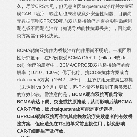
久。
尽管CRS常见，但无患者因talquetamab治疗并发症延
误CAR-T治疗，输注后也未出现意外安全性问题。目前尚
无数据表明GPRC5D靶向双抗桥接治疗是否会影响后续同
靶点或不同靶点治疗（如诱导功能性抗原丢失），因此此
类方案需个体化决策。
BCMA靶向双抗作为桥接治疗的作用尚不明确。一项回顾
性研究显示，在52例接受BCMA CAR-T（cilta-cel或ide-
cel）治疗的患者中，BCMA/GPRC5D双抗桥接治疗的缓
解率（10/10，100%）优于化疗、抗CD38抗体方案或含
elotuzumab方案（19/42，45%），且双抗组无进展生存期
（未达到 vs 9个月）更长，但样本量不足限制了两类双抗
的疗效比较。需注意的是，
BCMA靶向双抗可能导致
BCMA表达下调、突变或抗原掩蔽，从而影响后续BCMA
CAR-T疗效，因此talquetamab可能是更优选择。
GPRC5D靶向双抗可作为其他挽救治疗失败患者的有效桥
接方案，但应避免在T细胞单采前直接使用，以免影响
CAR-T细胞生产及疗效。