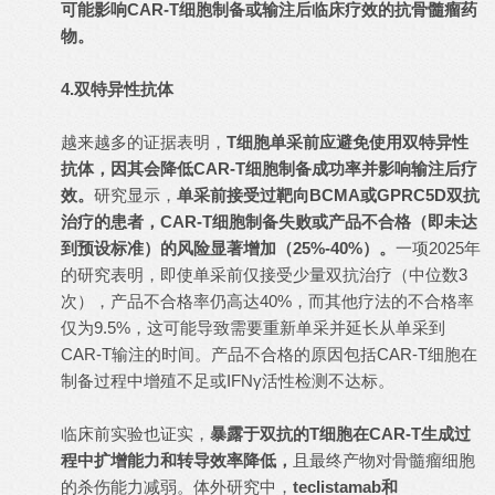
可能影响CAR-T细胞制备或输注后临床疗效的抗骨髓瘤药
物。
4.双特异性抗体
越来越多的证据表明，
T细胞单采前应避免使用双特异性
抗体，因其会降低CAR-T细胞制备成功率并影响输注后疗
效。
研究显示，
单采前接受过靶向BCMA或GPRC5D双抗
治疗的患者，CAR-T细胞制备失败或产品不合格（即未达
到预设标准）的风险显著增加（25%-40%）。
一项2025年
的研究表明，即使单采前仅接受少量双抗治疗（中位数3
次），产品不合格率仍高达40%，而其他疗法的不合格率
仅为9.5%，这可能导致需要重新单采并延长从单采到
CAR-T输注的时间。产品不合格的原因包括CAR-T细胞在
制备过程中增殖不足或IFNγ活性检测不达标。
临床前实验也证实，
暴露于双抗的T细胞在CAR-T生成过
程中扩增能力和转导效率降低，
且最终产物对骨髓瘤细胞
的杀伤能力减弱。体外研究中，
teclistamab和