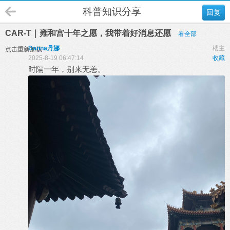
科普知识分享
回复
CAR-T｜雍和宫十年之愿，我带着好消息还愿
看全部
Danna丹娜
楼主
点击重新加载
2025-8-19 06:47:14
收藏
时隔一年，别来无恙。