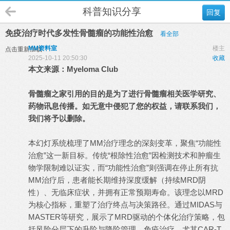
科普知识分享
回复
免疫治疗时代多发性骨髓瘤的功能性治愈
看全部
MM资料室
楼主
点击重新加载
2025-10-11 20:50:30
收藏
本文来源：
Myeloma Club
骨髓瘤之家引用的目的是为了进行骨髓瘤相关医学研究、
药物讯息传播。如无意中侵犯了您的权益，请联系我们，
我们将予以删除。
本幻灯系统梳理了MM治疗理念的深刻变革，聚焦“功能性
治愈”这一新目标。传统“根除性治愈”因检测技术和肿瘤生
物学限制难以证实，而“功能性治愈”则强调在停止所有抗
MM治疗后，患者能长期维持深度缓解（持续MRD阴
性）、无临床症状，并拥有正常预期寿命。该理念以MRD
为核心指标，重塑了治疗终点与决策路径。通过MIDAS与
MASTER等研究，展示了MRD驱动的个体化治疗策略，包
括风险分层下的升阶与降阶管理。免疫治疗，尤其CAR-T