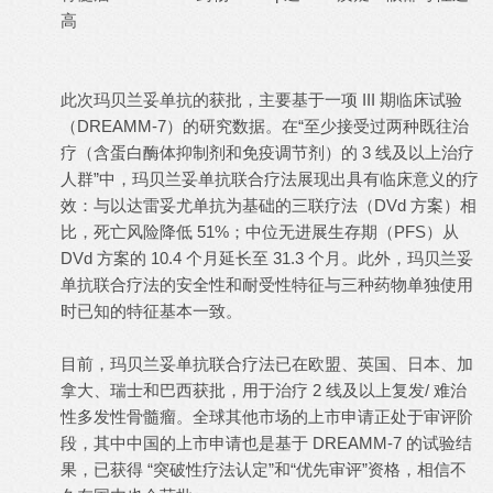
高
此次玛贝兰妥单抗的获批，主要基于一项 III 期临床试验
（DREAMM-7）的研究数据。在“至少接受过两种既往治
疗（含蛋白酶体抑制剂和免疫调节剂）的 3 线及以上治疗
人群”中，玛贝兰妥单抗联合疗法展现出具有临床意义的疗
效：与以达雷妥尤单抗为基础的三联疗法（DVd 方案）相
比，死亡风险降低 51%；中位无进展生存期（PFS）从
DVd 方案的 10.4 个月延长至 31.3 个月。此外，玛贝兰妥
单抗联合疗法的安全性和耐受性特征与三种药物单独使用
时已知的特征基本一致。
目前，玛贝兰妥单抗联合疗法已在欧盟、英国、日本、加
拿大、瑞士和巴西获批，用于治疗 2 线及以上复发/ 难治
性多发性骨髓瘤。全球其他市场的上市申请正处于审评阶
段，其中中国的上市申请也是基于 DREAMM-7 的试验结
果，已获得 “突破性疗法认定”和“优先审评”资格，相信不