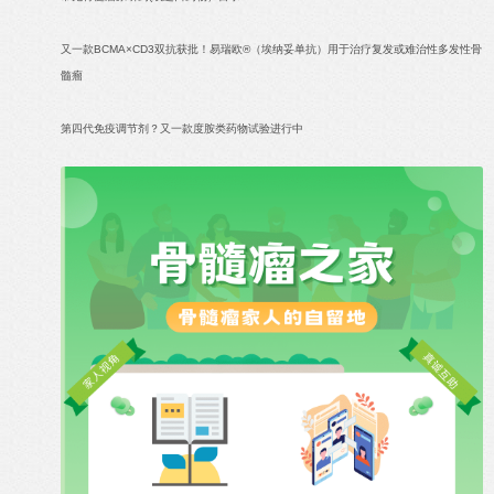
又一款BCMA×CD3双抗获批！易瑞欧®（埃纳妥单抗）用于治疗复发或难治性多发性骨
髓瘤
第四代免疫调节剂？又一款度胺类药物试验进行中