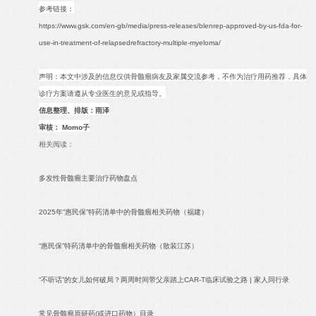
参考链接：
https://www.gsk.com/en-gb/media/press-releases/blenrep-approved-by-us-fda-for-
use-in-treatment-of-relapsedrefractory-multiple-myeloma/
声明：本文中涉及的信息仅供骨髓瘤病友及家属交流参考，不作为治疗用药推荐，具体
诊疗方案请遵从专业医生的意见或指导。
信息整理、排版：雨泽
审核： Momo子
相关阅读：
多发性骨髓瘤主要治疗药物盘点
2025年“惠民保”特药清单中的骨髓瘤相关药物（福建）
“惠民保”特药清单中的骨髓瘤相关药物（散装江苏）
“不听话”的女儿如何破局？两周时间带父亲踏上CAR-T临床试验之路 | 家人同行录
常见骨髓瘤原研药(或进口药物）目录