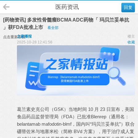
医药资讯
回复
[药物资讯] 多发性骨髓瘤BCMA ADC药物「 玛贝兰妥单抗
」获FDA批准上市
看全部
之家播报
楼主
点击重新加载
2025-10-28 12:41:56
收藏
葛兰素史克公司（GSK）当地时间 10 月 23 日宣布，美国
食品药品监督管理局（FDA）已批准Blenrep（通用名：
belantamab mafodotin-blmf，国内叫“玛贝兰妥单抗”）联合
硼替佐米与地塞米松（简称 BVd 方案），用于治疗成人复