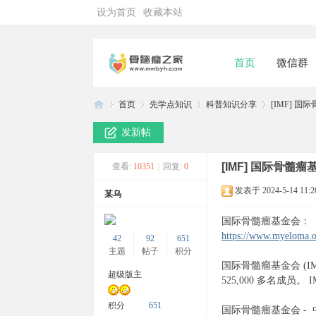
设为首页
收藏本站
首页
微信群
首页
先学点知识
科普知识分享
[IMF] 国
发新帖
骨
»
›
›
›
[IMF] 国际骨髓
查看:
10351
|
回复:
0
发表于 2024-5-14 11:2
某乌
国际骨髓瘤基金会：
https://www.myeloma.o
42
92
651
主题
帖子
积分
国际骨髓瘤基金会 (I
超级版主
525,000 多名
髓
积分
651
国际骨髓瘤基金会 -