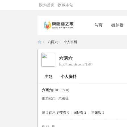
设为首页
收藏本站
首页
微信群
六两六
个人资料
六两六
http://mmbyh.com/?1580
骨
›
›
主题
个人资料
六两六
(UID: 1580)
邮箱状态
未验证
统计信息
好友数 0
|
回帖数 2
|
主题数 1
髓