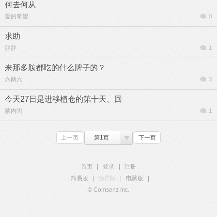
何去何从
爱的希望
0
求助
胖胖
1
来那多胺都吃的什么牌子的？
六两六
3
今天27日是进移植仓的第十天、回
蒙内吗
1
上一页
第1页
下一页
首页
|
登录
|
注册
简易版
|
触屏版
|
电脑版
|
© Comsenz Inc.