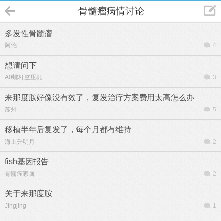
骨髓瘤病情讨论
多发性骨髓瘤
阿伦
4
想请问下
A0螺杆空压机
3
来那度胺好像没有效了，复发治疗方案费用太高怎么办
苏州
5
移植半年后复发了，每个月都有维持
海上升明月
2
fish基因报告
骨髓瘤家属
2
关于来那度胺
Jingjing
1