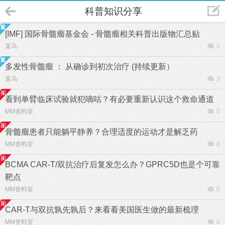
科普知识分享
[IMF] 国际骨髓瘤基金会 - 骨髓瘤相关科普出版物汇总贴
某乌
0
多发性骨髓瘤 ： 从确诊到初次治疗 (持续更新）
某乌
3
看到单臂临床试验就犯嘀咕？有必要重新认识这个救命通道
MM资料室
0
骨髓瘤患者只能躺平静养？合理适度的运动才是解乏药
MM资料室
0
BCMA CAR-T/双抗治疗后复发怎么办？GPRC5D也是个可靠
靶点
MM资料室
0
CAR-T与双抗孰先孰后？来看看美国医生做的最新梳理
MM资料室
0