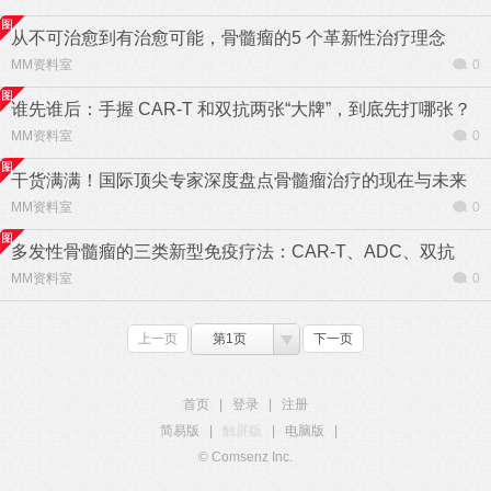
从不可治愈到有治愈可能，骨髓瘤的5 个革新性治疗理念
MM资料室
0
谁先谁后：手握 CAR-T 和双抗两张“大牌”，到底先打哪张？
MM资料室
0
干货满满！国际顶尖专家深度盘点骨髓瘤治疗的现在与未来
MM资料室
0
多发性骨髓瘤的三类新型免疫疗法：CAR-T、ADC、双抗
MM资料室
0
上一页
第1页
下一页
首页
|
登录
|
注册
简易版
|
触屏版
|
电脑版
|
© Comsenz Inc.