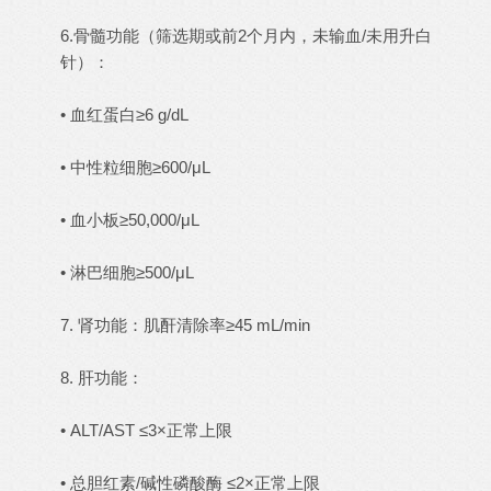
6.骨髓功能（筛选期或前2个月内，未输血/未用升白
针）：
• 血红蛋白≥6 g/dL
• 中性粒细胞≥600/μL
• 血小板≥50,000/μL
• 淋巴细胞≥500/μL
7. 肾功能：肌酐清除率≥45 mL/min
8. 肝功能：
• ALT/AST ≤3×正常上限
• 总胆红素/碱性磷酸酶 ≤2×正常上限