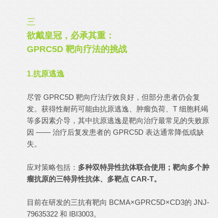
三
欲戴皇冠，必承其重：
GPRC5D 靶向疗法的挑战
1.抗原逃逸
尽管 GPRC5D 靶向疗法疗效良好，但部分患者仍会复
发。获得性耐药可能由抗原逃逸、肿瘤负荷、T 细胞耗竭
等多因素介导，其中抗原逃逸是靶向治疗最常见的失败原
因 —— 治疗后复发患者的 GPRC5D 表达通常降低或缺
失。
应对策略包括：
多种双特异性抗体联合使用；靶向多个肿
瘤抗原的三特异性抗体、多靶点 CAR-T。
目前在研发的三抗有靶向 BCMA×GPRC5D×CD3的 JNJ-
79635322 和 IBI3003。