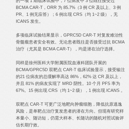
的一项 1 期临床试验中，7 位病友中 3 位既往接受过
BCMA CAR-T，ORR 为 85.7%（3 例 CR 及以上、3 例
PR、1 例无应答）；6 例出现 CRS（均 1~2 级），无
ICANS 发生。
多项临床试验结果显示，GPRC5D CAR-T 对复发难治性
骨髓瘤患者安全有效。无论患者既往是否接受过抗 BCMA
治疗（尤其是 BCMA CAR-T），均是潜在治疗选择。
同样是徐州医科大学附属医院血液科团队开展的
BCMA/GPRC5D 双靶点 CAR-T 临床试验显示，接受输注
的21 位病友的总缓解率高达 86%，62% 达 CR 及以上，
并且 81% 的病友实现了 MRD 阴性。10 个月 PFS 率为
67%。15 例出现 CRS（均 1~2 级），1 例出现 ICANS 。
双靶点 CAR-T 可更广泛地靶向肿瘤细胞，降低抗原逃逸
风险，是单靶点治疗复发患者的潜在方向。但现有研究样
本量小、随访短，仍需大样本、长随访的随机对照试验评
估长期疗效。