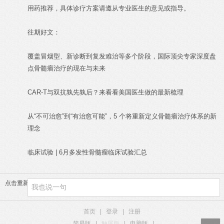
用药推荐，具体诊疗方案请遵从专业医生的意见或指导。
往期好文：
覆盖冒烟型、新诊断到复发难治等多个阶段，国际顶尖专家深度盘
点骨髓瘤治疗的现在与未来
CAR-T与双抗孰先孰后？来看看美国医生做的最新梳理
从“不可治愈”到“有治愈可能”，5 个将重新定义骨髓瘤治疗体系的新
理念
临床试验 | 6月多发性骨髓瘤临床试验汇总
点击重新加载
首页
|
登录
|
注册
简易版
|
触屏版
|
电脑版
|