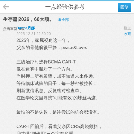
一点经验供参考
回复
生存篇|2026，66大顺。
看全部
Danna丹娜
楼主
点击重新加载
2025-12-31 22:50:20
收藏
2025年，家属视角这一年，
父亲的骨髓瘤很平静，peace&Love.
三线治疗时选择BCMA CAR-T，
像在迷雾中赌对了一个方向。
当时押上所有希望，却不知道未来多远。
等待临床试验的日子，每一秒都被拉长：
刷新微信讯息、反复核对检查单、
在医学论文里寻找“可能有效”的蛛丝马迹。
最怕的不是失败，是连尝试的机会都没有。
CAR-T回输后，看着父亲因CRS高烧颤抖，
我才懂“副作用”三个字有多重。