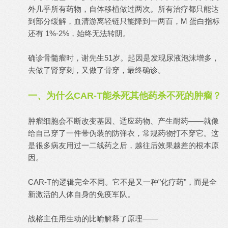
外几乎所有药物，自体移植做过两次。所有治疗都只能达
到部分缓解，血清游离轻链只能降到一两百，M 蛋白指标
还有 1%-2%，始终无法转阴。
确诊骨髓瘤时，谢先生51岁。起因是发现尿液泡沫增多，
去做了肾穿刺，又做了骨穿，最终确诊。
一、为什么CAR-T能杀死其他药杀不死的肿瘤？
肿瘤细胞会不断改变基因、适应药物、产生耐药——就像
给自己穿了一件带伪装的防弹衣，常规药物打不穿它。这
是很多病友用过一二线药之后，越往后效果越差的根本原
因。
CAR-T的逻辑完全不同。它不是又一种"化疗药"，而是全
新激活的人体自身的免疫军队。
战榕主任用生动的比喻解释了原理——