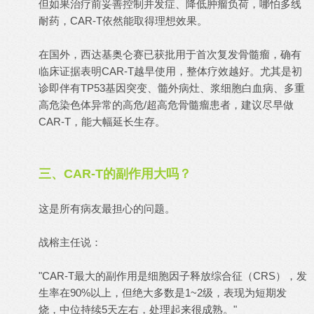
但如果治疗前妥善控制并发症、降低肿瘤负荷，哪怕多线
耐药，CAR-T依然能取得理想效果。
在国外，西达基奥仑赛已获批用于首次复发骨髓瘤，确有
临床证据表明CAR-T越早使用，整体疗效越好。尤其是初
诊即伴有TP53基因突变、髓外病灶、浆细胞白血病、多重
高危染色体异常的高危/超高危骨髓瘤患者，建议尽早做
CAR-T，能大幅延长生存。
三、CAR-T的副作用大吗？
这是所有病友最担心的问题。
战榕主任说：
"CAR-T最大的副作用是细胞因子释放综合征（CRS），发
生率在90%以上，但绝大多数是1~2级，表现为短期发
烧，中位持续5天左右，处理起来很成熟。"