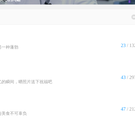
23
/ 13
另一种蓬勃
43
/ 29
忆的瞬间，晒照片送下祝福吧
47
/ 21
与美食不可辜负