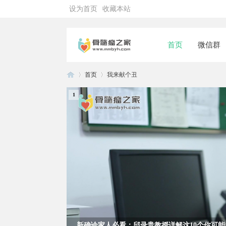
设为首页
收藏本站
首页
微信群
首页
我来献个丑
1
骨
»
›
髓
新确诊家人必看：邱录贵教授详解这10个你可