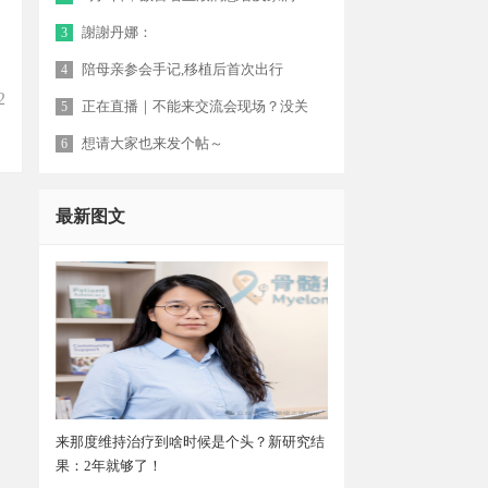
謝謝丹娜：
3
陪母亲参会手记,移植后首次出行
4
2
正在直播｜不能来交流会现场？没关
5
想请大家也来发个帖～
6
最新图文
来那度维持治疗到啥时候是个头？新研究结
果：2年就够了！