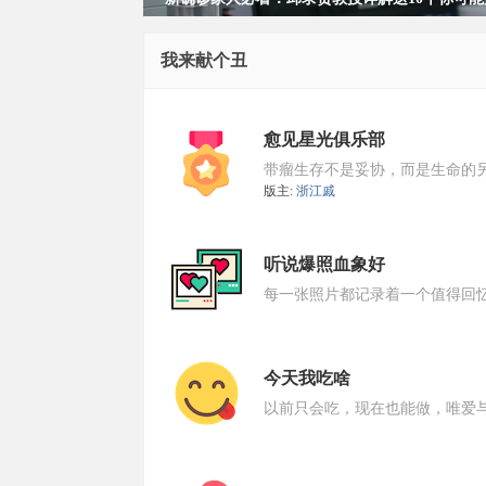
我来献个丑
愈见星光俱乐部
带瘤生存不是妥协，而是生命的
版主:
浙江戚
瘤
听说爆照血象好
每一张照片都记录着一个值得回
今天我吃啥
以前只会吃，现在也能做，唯爱
之