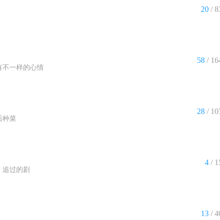
20
/ 8
58
/ 16
有不一样的心情
28
/ 10
后种菜
4
/ 1
、追过的剧
13
/ 4